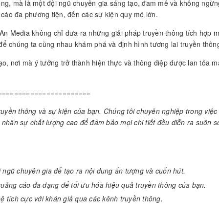
hông, mà là một đội ngũ chuyên gia sáng tạo, đam mê và không ngừn
 cáo đa phương tiện, đến các sự kiện quy mô lớn.
 An Media không chỉ đưa ra những giải pháp truyền thông tích hợp 
 để chúng ta cùng nhau khám phá và định hình tương lai truyền thôn
tạo, nơi mà ý tưởng trở thành hiện thực và thông điệp được lan tỏ
=======================
uyền thông và sự kiện của bạn. Chúng tôi chuyên nghiệp trong việc 
ấp nhân sự chất lượng cao để đảm bảo mọi chi tiết đều diễn ra suôn 
 ngũ chuyên gia để tạo ra nội dung ấn tượng và cuốn hút.
quảng cáo đa dạng để tối ưu hóa hiệu quả truyền thông của bạn.
ệ tích cực với khán giả qua các kênh truyền thông.