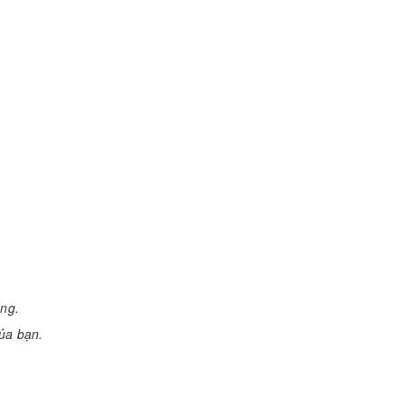
ống.
ủa bạn.