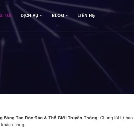
G TÔI
DỊCH VỤ
BLOG
LIÊN HỆ
g Sáng Tạo Độc Đáo & Thế Giới Truyền Thông
. Chúng tôi tự hào
o khách hàng.